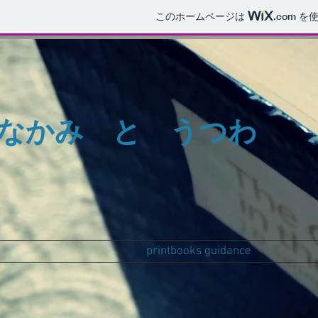
このホームページは
.com
を使
​なかみ と うつわ
printbooks guidance