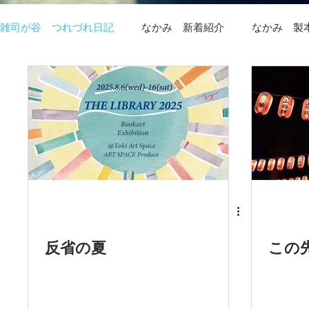
雑司が谷 つれづれ日記
なかみ 新着紹介
なかみ 製
反省の夏
この